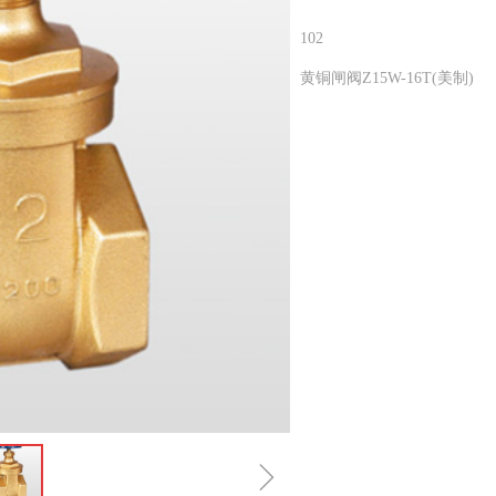
102
黄铜闸阀Z15W-16T(美制)
ꁇ