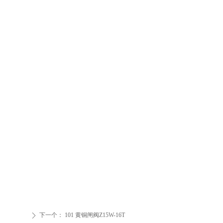
下一个：
101 黄铜闸阀Z15W-16T
ꄲ