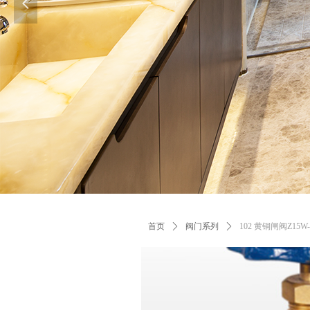
넳
首页
ꄲ
阀门系列
ꄲ
102 黄铜闸阀Z15W-