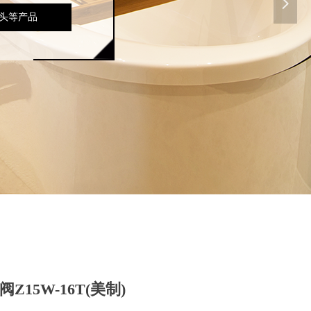
넲
头等产品
阀Z15W-16T(美制)