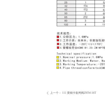
上一个：
111 黄铜卡套闸阀Z95W-16T
ꄴ