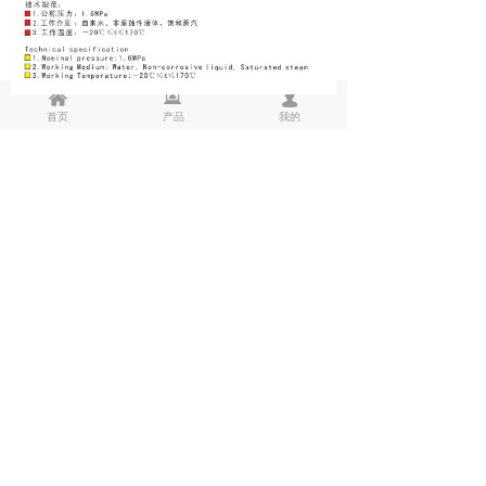
낀
뀵
넙
首页
产品
我的
ꂆ
相关推荐