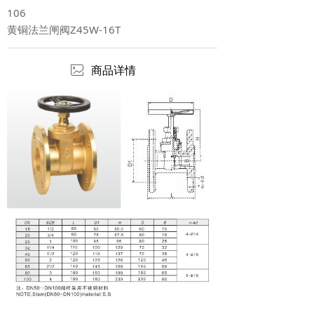
106
黄铜法兰闸阀Z45W-16T
ꂈ
商品详情