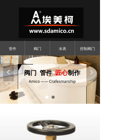
管件
阀门
水表
控制阀门
넳
阀门 管件
匠心
制作
넲
Amico —— Crafesmanship