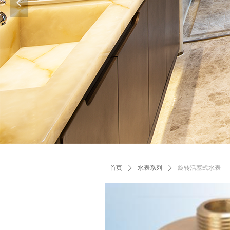
넳
首页
ꄲ
水表系列
ꄲ
旋转活塞式水表