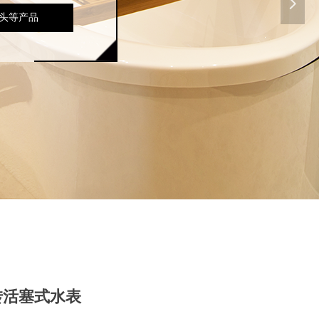
넲
头等产品
转活塞式水表