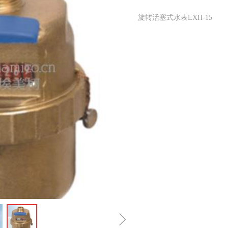
旋转活塞式水表LXH-15
ꁇ