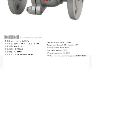
낀
뀵
넙
首页
产品
我的