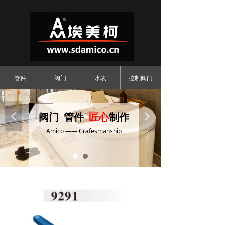
管件
阀门
水表
控制阀门
넳
阀门 管件
匠心
制作
넲
Amico —— Crafesmanship