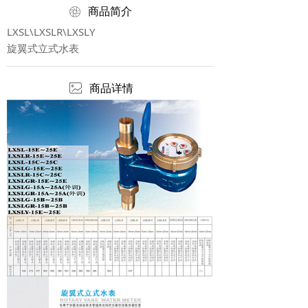
ꁵ
商品简介
LXSL\LXSLR\LXSLY
旋翼式立式水表
ꂈ
商品详情