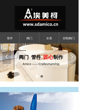
管件
阀门
水表
控制阀门
넳
阀门 管件
匠心
制作
넲
Amico —— Crafesmanship