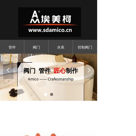
管件
阀门
水表
控制阀门
넳
阀门 管件
匠心
制作
넲
Amico —— Crafesmanship