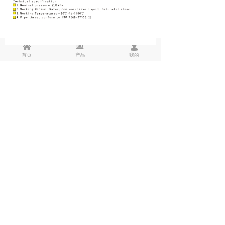
낀
뀵
넙
首页
产品
我的
ꂆ
相关推荐