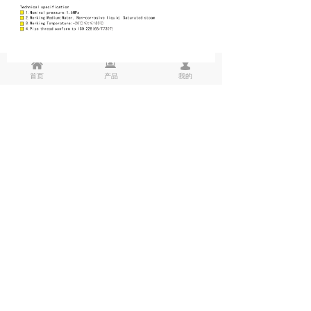
낀
뀵
넙
首页
产品
我的
ꂆ
相关推荐