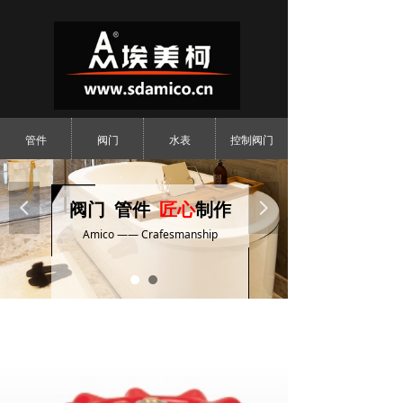
管件
阀门
水表
控制阀门
넳
阀门 管件
匠心
制作
넲
Amico —— Crafesmanship