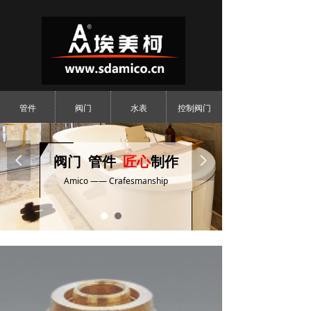
管件
阀门
水表
控制阀门
넳
阀门 管件
匠心
制作
넲
Amico —— Crafesmanship