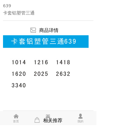
639
卡套铝塑管三通
ꂈ
商品详情
낀
뀵
넙
ꂆ
相关推荐
首页
产品
我的